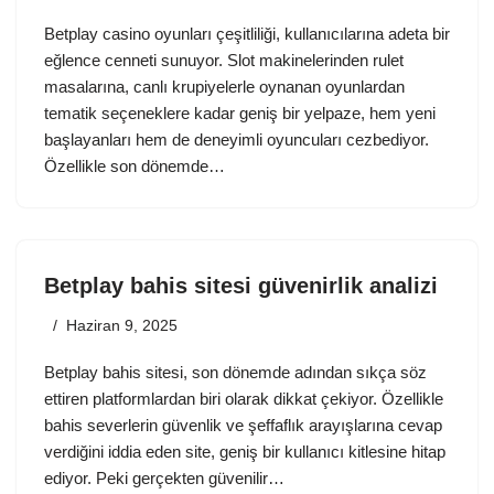
Betplay casino oyunları çeşitliliği, kullanıcılarına adeta bir
eğlence cenneti sunuyor. Slot makinelerinden rulet
masalarına, canlı krupiyelerle oynanan oyunlardan
tematik seçeneklere kadar geniş bir yelpaze, hem yeni
başlayanları hem de deneyimli oyuncuları cezbediyor.
Özellikle son dönemde…
Betplay bahis sitesi güvenirlik analizi
Haziran 9, 2025
Betplay bahis sitesi, son dönemde adından sıkça söz
ettiren platformlardan biri olarak dikkat çekiyor. Özellikle
bahis severlerin güvenlik ve şeffaflık arayışlarına cevap
verdiğini iddia eden site, geniş bir kullanıcı kitlesine hitap
ediyor. Peki gerçekten güvenilir…