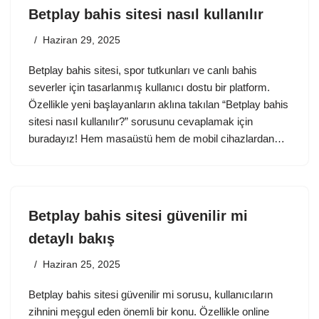
Betplay bahis sitesi nasıl kullanılır
Haziran 29, 2025
Betplay bahis sitesi, spor tutkunları ve canlı bahis
severler için tasarlanmış kullanıcı dostu bir platform.
Özellikle yeni başlayanların aklına takılan “Betplay bahis
sitesi nasıl kullanılır?” sorusunu cevaplamak için
buradayız! Hem masaüstü hem de mobil cihazlardan…
Betplay bahis sitesi güvenilir mi
detaylı bakış
Haziran 25, 2025
Betplay bahis sitesi güvenilir mi sorusu, kullanıcıların
zihnini meşgul eden önemli bir konu. Özellikle online