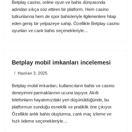
Betplay casino, online oyun ve bahis dünyasında
adından sıkça söz ettiren bir platform. Hem casino
tutkunlarına hem de spor bahisleriyle ilgilenenlere hitap
eden geniş bir yelpazeye sahip. Özellikle Betplay casino
oyunları ve canlı bahis seçenekleriyle…
Betplay mobil imkanları incelemesi
Haziran 3, 2025
Betplay mobil imkanları, kullanıcıların bahis ve casino
deneyimini parmaklarının ucuna taşıyor. Akıllı
telefonların hayatımızdaki yeri düşünüldüğünde, bu
platformun sunduğu esneklik ve pratiklik öne çıkıyor.
Özellikle anlık bahis oluşturma, canlı maç izleme ve
hızlı ödeme seçenekleriyle…